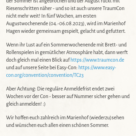
der Sommer ist angebrochen und der August rückt mit
Riesenschritten näher - und so ist auch unsere TraumCon
nicht mehr weit! In fünf Wochen, am ersten
Augustwochenende (04.-06.08.2023), wird im Marienhof
Hagen wieder gemeinsam gespielt, gelacht und gefuttert.
Wenn ihr Lust auf ein Sommerwochenende mit Brett- und
Rollenspielen in gemütlicher Atmosphäre habt, dann werft
doch gleich mal einen Blick auf
https://www.traumcon.de
und auf unsere Seite bei Easy-Con:
https://www.easy-
con.org/convention/convention/TC23
Aber Achtung: Die reguläre Anmeldefrist endet zwei
Wochen vor der Con - besser auf Nummer sicher gehen und
gleich anmelden! :)
Wir hoffen euch zahlreich im Marienhof (wiederzu)sehen
und wünschen euch allen einen schönen Sommer.