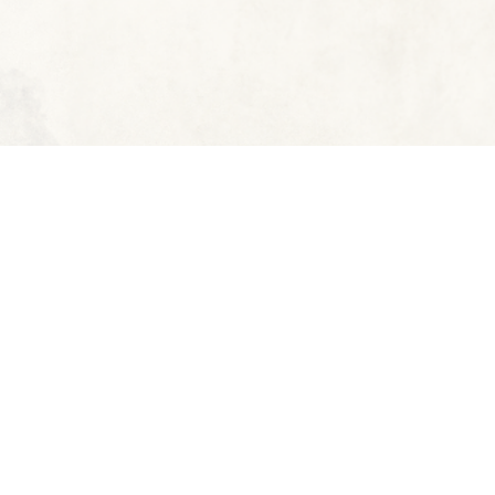
© 2023 - Die Traumjäger e.V.
Erstellt mit ClubDesk Vereinssoftware
Impressum
Datenschutz