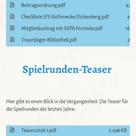
Beitragsordnung.pdf
431 
Checkliste JFS Rathmecke-Dickenberg.pdf
46 
Mitgliedsantrag mit SEPA Formular.pdf
168 
Traumjäger-Bibliothek.pdf
26 
Spielrunden-Teaser
Hier gibt es einen Blick in die Vergangenheit. Die Teaser für
die Spielrunden der letzten Jahre:
Teaser2026.1.pdf
2.496 KB